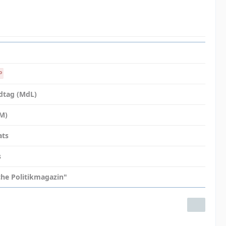
P
dtag (MdL)
dM)
ats
s
iche Politikmagazin"