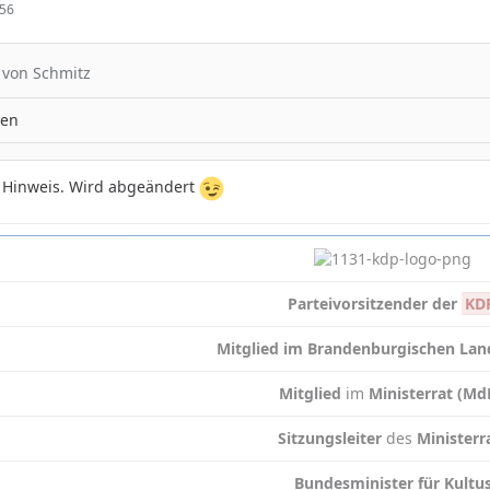
:56
o von Schmitz
gen
n Hinweis. Wird abgeändert
Parteivorsitzender der
KD
Mitglied im Brandenburgischen Lan
Mitglied
im
Ministerrat (M
Sitzungsleiter
des
Ministerr
Bundesminister für Kultu