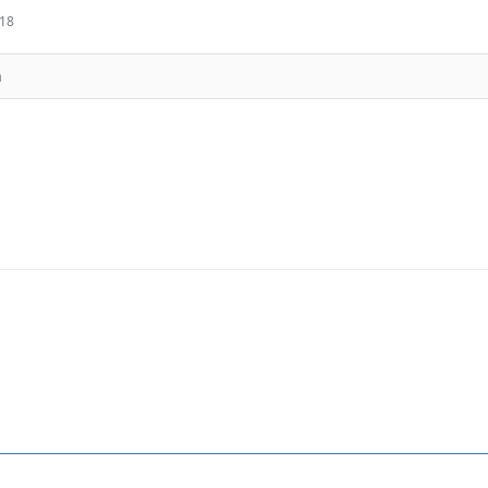
:18
n