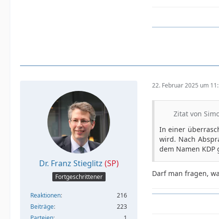
22. Februar 2025 um 11
Zitat von Sim
In einer überras
wird. Nach Abspra
dem Namen KDP g
Dr. Franz Stieglitz
(SP)
Darf man fragen, w
Fortgeschrittener
Reaktionen
216
Beiträge
223
Parteien
1