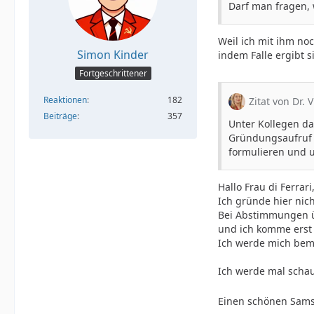
Darf man fragen,
Weil ich mit ihm no
Simon Kinder
indem Falle ergibt 
Fortgeschrittener
Reaktionen
182
Zitat von Dr. V
Beiträge
357
Unter Kollegen da
Gründungsaufruf u
formulieren und 
Hallo Frau di Ferrari
Ich gründe hier nic
Bei Abstimmungen übe
und ich komme erst 
Ich werde mich bemü
Ich werde mal scha
Einen schönen Sam