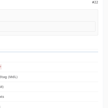
#22
P
dtag (MdL)
dM)
ats
s