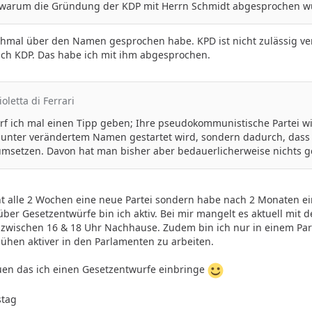
 warum die Gründung der KDP mit Herrn Schmidt abgesprochen w
chmal über den Namen gesprochen habe. KPD ist nicht zulässig ve
sich KDP. Das habe ich mit ihm abgesprochen.
ioletta di Ferrari
rf ich mal einen Tipp geben; Ihre pseudokommunistische Partei wi
nter verändertem Namen gestartet wird, sondern dadurch, dass s
umsetzen. Davon hat man bisher aber bedauerlicherweise nichts 
,
ht alle 2 Wochen eine neue Partei sondern habe nach 2 Monaten e
r Gesetzentwürfe bin ich aktiv. Bei mir mangelt es aktuell mit de
zwischen 16 & 18 Uhr Nachhause. Zudem bin ich nur in einem Par
hen aktiver in den Parlamenten zu arbeiten.
uen das ich einen Gesetzentwurfe einbringe
stag