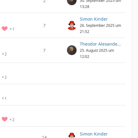
2
30. September 2025 um
13:28
Simon Kinder
7
26. September 2025 um
1
21:52
Theodor Alexander Epp
7
25. August 2025 um
2
12:02
2
1
2
Simon Kinder
14