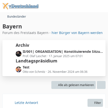
Bundesländer
Bayern
Forum des Freistaats Bayern -
hier Bürger von Bayern werden
Archiv
L
II/001| ORGANISATION| Konstituierende Sitzung des 2. bayrischen Landtags
e
Prof. Olaf Laschet
17. Januar 2025 um 07:01
Landtagspräsidium
t
z
L
Test
t
e
Otto von Schmitz
26. November 2024 um 06:36
e
t
B
z
e
Alle als gelesen markieren
t
i
e
t
B
r
e
Letzte Antwort
Filter
ä
i