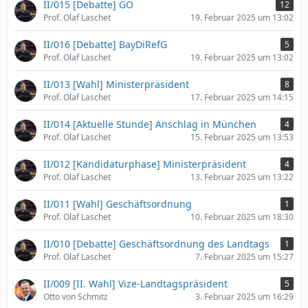
II/015 [Debatte] GO
12
Prof. Olaf Laschet
19. Februar 2025 um 13:02
II/016 [Debatte] BayDiRefG
5
Prof. Olaf Laschet
19. Februar 2025 um 13:02
II/013 [Wahl] Ministerpräsident
8
Prof. Olaf Laschet
17. Februar 2025 um 14:15
II/014 [Aktuelle Stunde] Anschlag in München
4
Prof. Olaf Laschet
15. Februar 2025 um 13:53
II/012 [Kandidaturphase] Ministerpräsident
4
Prof. Olaf Laschet
13. Februar 2025 um 13:22
II/011 [Wahl] Geschäftsordnung
1
Prof. Olaf Laschet
10. Februar 2025 um 18:30
II/010 [Debatte] Geschäftsordnung des Landtags
1
Prof. Olaf Laschet
7. Februar 2025 um 15:27
II/009 [II. Wahl] Vize-Landtagspräsident
5
Otto von Schmitz
3. Februar 2025 um 16:29