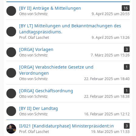
g
t
e
[BY II] Anträge & Mitteilungen
16
r
Otto von Schmitz
9. April 2025 um 20:55
ä
g
[BY LT] Mitteilungen und Bekanntmachungen des
e
Landtagspräsidiums.
Prof. Olaf Laschet
9. April 2025 um 13:26
[ORGA] Vorlagen
3
Otto von Schmitz
7. März 2025 um 15:26
[ORGA] Verabschiedete Gesetze und
1
Verordnungen
Otto von Schmitz
22. Februar 2025 um 18:40
[ORGA] Geschäftsordnung
1
Otto von Schmitz
22. Februar 2025 um 18:38
[BY II] Der Landtag
Otto von Schmitz
16. Februar 2025 um 12:12
II/021 [Kandidaturphase] Ministerpräsident:in
3
Prof. Olaf Laschet
19. Mai 2025 um 11:33