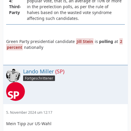
4:
popular vote, that is, an average of 10% or more
Third-
in the preelection polls, as per the rule of
Party
halves based on the wasted vote syndrome
affecting such candidates.
Green Party presidential candidate
Jill Stein
is
polling
at
2
percent
nationally
Lando Miller
(SP)
Fortgeschrittener
5. November 2024 um 12:17
Mein Tipp zur US-Wahl