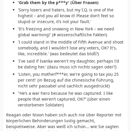
'Grab them by the p***y' (Über Frauen)
'Sorry losers and haters, but my I.Q. is one of the
highest – and you all know it! Please don’t feel so
stupid or insecure, it’s not your fault.'
'It's freezing and snowing in New York – we need
global warming!' (# wissenschaftliche Fakten)
'I could stand in the middle of Fifth Avenue and shoot
somebody, and I wouldn't lose any voters, OK? It's,
like, incredible.' (was bedeutet das bloß?)
'I've said if Ivanka weren't my daughter, perhaps I'd
be dating her.' (dazu muss ich nichts sagen oder?)
'Listen, you motherf***er, we're going to tax you 25
per cent!' (in Bezug auf die chinesische Führung,
nicht sehr passabel und sachlich ausgedrückt)
"He’s a war hero because he was captured. I like
people that weren’t captured, OK?” (über einen
verstorbenen Soldaten)
Reagan oder Nixon haben sich auch nie über Reporter mit
körperlichen Behinderungen lustig gemacht,
beispielsweise. Aber was weiß ich schon... wie Sie sagten