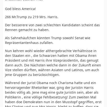
God bless America!
266 Mr.Trump zu 219 Mrs. Harris.
Der besserere von zwei schlechten Kandidaten scheint das
Rennen gemacht zu haben.
Als Sahnehäufchen könnten Trump sowohl Senat wie
Repräsentantenhaus zufallen.
Nun kehren wohl wieder althergebrachte Verhältnisse in
den Staaten ein , die Schwarzen hatten mit Obama ihren
Präsident und mit Harris ihre Vizepräsidentin, das genugt
dann auch. Die Nächsten welche dann in der Zukunft einen
Vize stellen dürften, währen Asiaten und Latinos, um auch
jene Gruppen zu berücksichtigen.
Während der Jurist Obama noch Charisma hatte und ein
hervorragender Rhetoriker war, ging der Juristin Harris
beides völlig ab. Jene mag eine gute Juristin sein, aber als
Politikerin , eine völlige Fehlbesetzung! Zum zweiten Mal
haben doe Demokraten nun in den Musstopf gegriffen, erst
Mrs.Clinton und nun Mrs.Harris, bleibt zu hoffen, dass sie