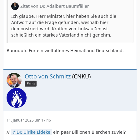
Zitat von Dr. Adalbert Baumfäller
Ich glaube, Herr Minister, hier haben Sie auch die
Antwort auf die Frage gefunden, weshalb hier
demonstriert wird. Kräften von Linksaußen ist
SE , der Innenminister fährt vor, Er lässt es sich nicht
schließlich ein starkes Vaterland nicht genehm.
nehmen zu den Demonstranten zu sprechen.
Buuuuuh. Für ein weltoffenes Heimatland Deutschland.
Meine Damen und Herren,
Sie haben ihr Recht auf Demonstration friedlich
Otto von Schmitz
(CNKU)
ausgelbebt, dafür danke ich Ihnen, von Herzen, möge
es auch weiter so bleiben.
Profi
Natürlich durfen Sie gegen den Herrn Bundeskanzler,
mich und den Rest der Regierung protestiren.
Die Frage ist jedoch wogegen protestieren Sie denn
eigenlich? denn alles was wir beschlossen ist einzig zu
11. Januar 2025 um 17:46
Ihrem Frommen und Nutzen!
//
Dr. Ulrike Lideke
ein paar Billionen Bierchen zuviel?
Wir haben uns als Regierung auf die Fahne
geschrieben unser geliebtes Deutschland wir groß,stark