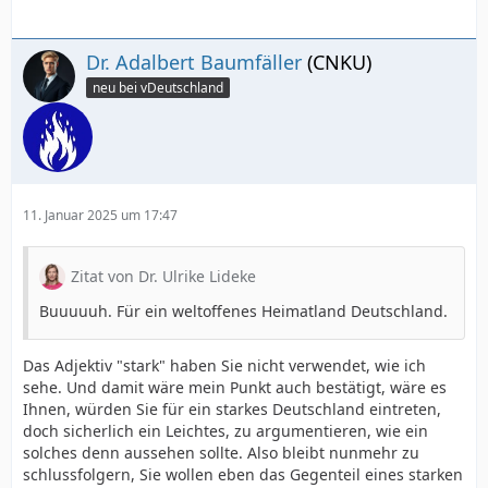
und möchtig zu machen! Kein Duckmäuser Brüssels
mehr sondern, einer der Macher und Sager in Europa.
Dr. Adalbert Baumfäller
(CNKU)
Meine Damen und Herren, wünsche Ihnen einen
neu bei vDeutschland
frielichen Abend, mlge der Herr sein kelles Licht auch
über Sie scheinen lassen.
Epp sprach es, zog seinen Zylinder und rauschte er davon.
11. Januar 2025 um 17:47
Zitat von Dr. Ulrike Lideke
Buuuuuh. Für ein weltoffenes Heimatland Deutschland.
Das Adjektiv "stark" haben Sie nicht verwendet, wie ich
sehe. Und damit wäre mein Punkt auch bestätigt, wäre es
Ihnen, würden Sie für ein starkes Deutschland eintreten,
doch sicherlich ein Leichtes, zu argumentieren, wie ein
solches denn aussehen sollte. Also bleibt nunmehr zu
schlussfolgern, Sie wollen eben das Gegenteil eines starken