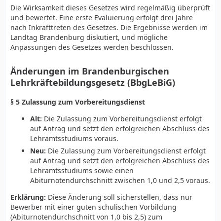
Die Wirksamkeit dieses Gesetzes wird regelmäßig überprüft
§ 5 Zulassung zum Vorbereitungsdienst
und bewertet. Eine erste Evaluierung erfolgt drei Jahre
nach Inkrafttreten des Gesetzes. Die Ergebnisse werden im
Alt: (1) Die Zulassung zum Vorbereitungsdienst erfolgt
Landtag Brandenburg diskutiert, und mögliche
auf Antrag und setzt den erfolgreichen Abschluss des
Anpassungen des Gesetzes werden beschlossen.
Lehramtsstudiums voraus.
Neu: (1) Die Zulassung zum Vorbereitungsdienst erfolgt
Änderungen im Brandenburgischen
auf Antrag und setzt den erfolgreichen Abschluss des
Lehrkräftebildungsgesetz (BbgLeBiG)
Lehramtsstudiums sowie einen
Abiturnotendurchschnitt zwischen 1,0 und 2,5 voraus.
§ 5 Zulassung zum Vorbereitungsdienst
§ 8 Struktur des Vorbereitungsdienstes
Alt:
Die Zulassung zum Vorbereitungsdienst erfolgt
auf Antrag und setzt den erfolgreichen Abschluss des
Alt: (1) Der Vorbereitungsdienst umfasst eine
Lehramtsstudiums voraus.
theoretische Ausbildung und praktische Lehrtätigkeit
an Schulen.
Neu:
Die Zulassung zum Vorbereitungsdienst erfolgt
auf Antrag und setzt den erfolgreichen Abschluss des
Neu: (1) Der Vorbereitungsdienst umfasst eine
Lehramtsstudiums sowie einen
theoretische Ausbildung und praktische Lehrtätigkeit
Abiturnotendurchschnitt zwischen 1,0 und 2,5 voraus.
an Schulen, einschließlich eines verpflichtenden
Praxissemesters ab dem ersten Studienjahr, das durch
Erklärung:
Diese Änderung soll sicherstellen, dass nur
die Hochschule organisiert wird.
Bewerber mit einer guten schulischen Vorbildung
(Abiturnotendurchschnitt von 1,0 bis 2,5) zum