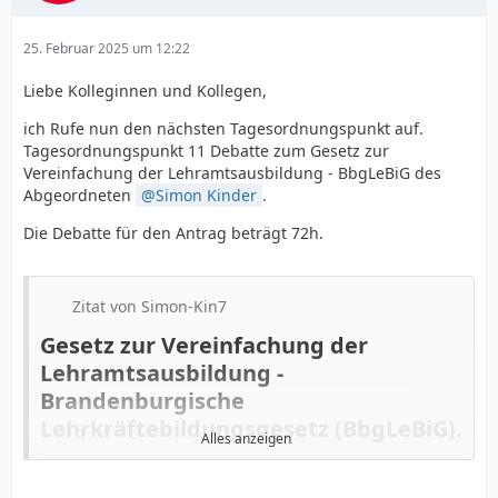
25. Februar 2025 um 12:22
Liebe Kolleginnen und Kollegen,
ich Rufe nun den nächsten Tagesordnungspunkt auf.
Tagesordnungspunkt 11 Debatte zum Gesetz zur
Vereinfachung der Lehramtsausbildung - BbgLeBiG des
Abgeordneten
Simon Kinder
.
Die Debatte für den Antrag beträgt 72h.
Zitat von Simon-Kin7
Gesetz zur Vereinfachung der
Lehramtsausbildung -
Brandenburgische
Lehrkräftebildungsgesetz (BbgLeBiG).
Alles anzeigen
Antrag an die Landesregierung vom Abgeordneten
Simon Kinder, KDP
.