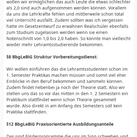
wollen wir ermöglichen das auch Leute die etwas schlechter
Bewerberzahlen verbessern? Ich bin davon überzeugt,
als 2,0 sind auch aufgenommen werden können. Vorallem
dass die Allgemeine Hochschulreife genau dies
da uns die Lehrkräfte fehlen und mittlerweile schon total
darstellt; die allgemeine Reife eine Hochschule zu
viel Unterricht ausfällt. Zudem sollten was ich vergessen
besuchen. Ob dies dann am Ende auch erfolgreich
hatte im Gesetzentwurf zu erwähnen Realschüler ebenfalls
abgeschlossen wird, liegt alleine am betreffenden
zum Studium zugelassen werden wenn sie einen
Studierenden. Außerdem sei erwähnt, dass es in
Notenschnitt von 1,0 bis 2,0 haben. So könnte man vielleicht
manchen Bereichen an staatlichen Hochschulen
wieder mehr Lehramtsstudierende bekommen.
ohnehin schon den Numerus Clausus als
Auswahlkriterium gibt. Hier künstlich noch Schranken
§8 BbgLeBiG Struktur Vorbereitungsdienst:
einzubauen sehe ich ausgesprochen kritisch.
Wir wollen einführen das die Lehramtsstudenten schon im
Als nächstes wünschen Sie sich ein verpflichtendes
1. Semester Praktikas machen müssen und somit viel eher
Praxissemester in den ersten beiden Semestern. Das
Einblicke in den Beruf bekommen und sammeln können.
erschließt sich mir nicht ganz; ohne eine theoretische
Zudem findet nebenbei ja noch der Theorie statt. Also wir
Ausbildung sind Praxiseinsätze in meinen Augen nur
stellen uns das so vor das mitten in den 1. 2 Semestern ein
bedingt der Ausbildung förderlich. Ich gebe zu, dass
Praktikum stattfindet wenn schon Theorie gesammelt
ich mit den einzelnen Syllabi der Universitäten nicht
wurde. Also direkt in am Anfang des Semesters soll kein
vertraut bin, aber soweit mir bekannt ist, sind einzelne
Praktika stattfinden.
Praktika ohnehin schon recht früh und
ausbildungsbegleitend dabei, ein komplettes Semester
§12 BbgLeBiG Praxisorientierte Ausbildungsanteile
direkt zu Beginn erachte ich hier als nicht förderlich für
die Ausbildung.
Das sind Förderprogramme die uns im Sinn schweben und