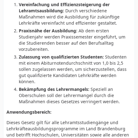
(4) Ziel ist es das in den Schulen vorallen den
Vereinfachung und Effizienzsteigerung der
Oberschulen der Lehrermangel gesenkt wird.
Lehramtsausbildung:
Durch verschiedene
Maßnahmen wird die Ausbildung für zukünftige
§ 2 Anwendungsbereich:
Lehrkräfte vereinfacht und effizienter gestaltet.
(1) Dieses Gesetz gilt für alle Lehramtsstudiengänge
Praxisnähe der Ausbildung:
Ab dem ersten
und Lehrkräfteausbildungsprogramme im Land
Studienjahr werden Praxissemester eingeführt, um
Brandenburg.
die Studierenden besser auf den Berufsalltag
(2) Es findet Anwendung auf Hochschulen, Universitäten
vorzubereiten.
und alle anderen Einrichtungen, die
Zulassung von qualifizierten Studenten:
Studenten
Lehrkräfteausbildung anbieten.
mit einem Abiturnotendurchschnitt von 1,0 bis 2,5
§ 3 Fördermaßnahmen:
sollen zugelassen werden, um sicherzustellen, dass
(1) Die Lehramtsausbildung wird durch folgende
gut qualifizierte Kandidaten Lehrkräfte werden
Maßnahmen gefördert:
können.
a) Einführung von Praxissemestern ab dem ersten
Bekämpfung des Lehrermangels:
Speziell an
Studienjahr.
Oberschulen soll der Lehrermangel durch die
b) Erhöhung der Anzahl von praxisorientierten
Maßnahmen dieses Gesetzes verringert werden.
Lehrveranstaltungen.
c) Schaffung von Förderprogrammen zur Unterstützung
Anwendungsbereich:
von Lehramtsstudierenden.
Dieses Gesetz gilt für alle Lehramtsstudiengänge und
(2) Diese Maßnahmen werden durch Anpassungen der
Lehrkräfteausbildungsprogramme im Land Brandenburg
Paragraphen 5, 8 und 12 des Brandenburgischen
und betrifft Hochschulen, Universitäten sowie alle anderen
Lehrkräftebildungsgesetzes (BbgLeBiG) umgesetzt.