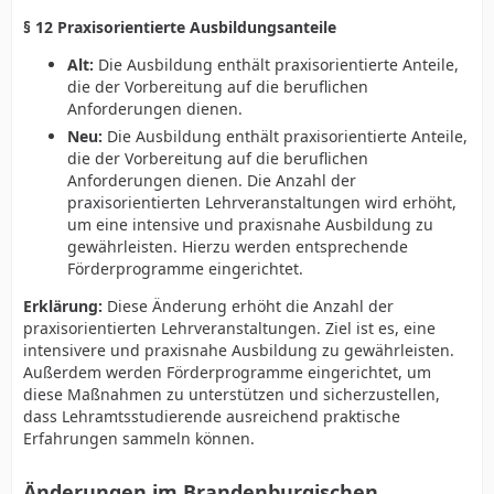
Neu: (1) Die im Haushaltsplan vorgesehenen Mittel
§ 12 Praxisorientierte Ausbildungsanteile
dienen der Finanzierung der Maßnahmen gemäß dem
Alt:
Die Ausbildung enthält praxisorientierte Anteile,
Brandenburgischen Lehrkräftebildungsgesetz.
die der Vorbereitung auf die beruflichen
Zusätzlich werden Mittel des Landes, Bundesmittel
Anforderungen dienen.
sowie EU-Förderprogramme zur Finanzierung der
Maßnahmen zur Vereinfachung und Verbesserung der
Neu:
Die Ausbildung enthält praxisorientierte Anteile,
Lehrkräftebildung geprüft und genutzt.
die der Vorbereitung auf die beruflichen
Anforderungen dienen. Die Anzahl der
praxisorientierten Lehrveranstaltungen wird erhöht,
um eine intensive und praxisnahe Ausbildung zu
gewährleisten. Hierzu werden entsprechende
Förderprogramme eingerichtet.
Erklärung:
Diese Änderung erhöht die Anzahl der
praxisorientierten Lehrveranstaltungen. Ziel ist es, eine
intensivere und praxisnahe Ausbildung zu gewährleisten.
Außerdem werden Förderprogramme eingerichtet, um
diese Maßnahmen zu unterstützen und sicherzustellen,
dass Lehramtsstudierende ausreichend praktische
Erfahrungen sammeln können.
Änderungen im Brandenburgischen