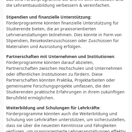
die Lehramtsausbildung verbessern & vereinfachen.
Bereits jetzt werden zur möglichen Kompensation des
Lehrermangels fortgeschrittene Studierende vielmals
Stipendien und finanzielle Unterstützung
:
praktisch eingesetzt. Ich würde beinahe soweit gehen
Förderprogramme könnten finanzielle Unterstützung für
zu behaupten, kaum ein klassisches Hochschulstudium
Studierende bieten, die an praxisorientierten
hat so viele praktische Anteile mit dem direkten
Lehrveranstaltungen teilnehmen. Dies könnte in Form von
Berufsbild wie die Lehramtsausbildung. Zusätzlich
Stipendien, Reisekostenzuschüssen oder Zuschüssen für
hätte ich mir hier eine Ausführung der
Materialien und Ausrüstung erfolgen.
"Förderprogramme" gewünscht. Wozu sollte es extra
Förderprogramme geben, wenn die reguläre
Partnerschaften mit Unternehmen und Institutionen
:
Hochschulausbildung die praktischen Einsätze bereits
Förderprogramme könnten darauf abzielen,
umfasst.
Partnerschaften zwischen Hochschulen und Unternehmen
oder öffentlichen Institutionen zu fördern. Diese
Die Hochschulbildung an staatlichen Hochschulen ist
Partnerschaften könnten Praktika, Projektarbeiten oder
bereits vollumfänglich durch das Land Brandenburg
gemeinsame Forschungsprojekte umfassen, die den
finanziert. Welche zusätzlichen Mittel sind also konkret
Studierenden praktische Erfahrungen in ihrem zukünftigen
gemeint? Oder ist damit impliziert, dass weitere
Berufsfeld ermöglichen.
Fakultäten und Lehrkapazitäten geschaffen werden
sollen?
Weiterbildung und Schulungen für Lehrkräfte
:
Förderprogramme könnten auch die Weiterbildung und
Verehrte Fraktion der Liste KDP, wie ich eingangs bereits
Schulung von Lehrkräften unterstützen, um sicherzustellen,
sagte, schätze ich und die Landesregerierung die
dass sie über die neuesten Kenntnisse und Fähigkeiten
grundsätzliche Initiative für das Thema. Doch konkret
verfügen, um praxisorientierte Lehrveranstaltungen effektiv
bietet der vorliegende Antrag leider keine handfesten