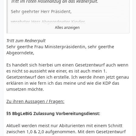
Tritt im roten Hosenanzug an das Rednerpult.
Sehr geehrter Herr Präsident,
verehrter Herr Abgeordneter Kinder,
Alles anzeigen
geschätzte Kolleginnen und Kollegen,
Tritt zum Rednerpult
ich danke dem Kollegen Kinder und der KDP-Fraktion
Sehr geerthe Frau Ministerpräsidentin, sehr geerthe
für diese Initiative. Denn es erinnert uns alle daran, wie
Abgeorndete,
fragil und desolat es teilweise um das deutsche
Bildungswesen und die Lehrkräfteversorgung bestellt
Es handelt sich hierbei um einen Gesetzentwurf auch wenn
ist. Dass wir diese Themen daher nicht vergessen,
es nicht so aussieht wie einer, es ist auch mein 1.
sondern präsent an Lösungen arbeiten, ist richtig und
Gesetzentwurf den ich erstelle. Ich werde ihnen jetzt genau
wichtig.
erklären in wie fern ich das meine und wie die KDP das
umsetzen möchte.
Doch, Herr Kollege, Sie scheinen hier mit diesem Antrag
- von dem ich in dieser Form nicht ganz sagen kann ob
Zu ihren Aussagen / Fragen:
es nun ein Gesetzentwurf ist oder ein
Auffordungsantrag - etwas merkwürdig an diesem Ziel
§5 BbgLeBiG Zulassung Vorbereitungsdienst:
vorbeigeschossen zu sein.
Sie fordern eine radikale Einschränkung der
Aktuell werden meist nur Abiturienten mit einem Schnitt
Zulassungsgrenzen. Wo genau soll eine solche
zwischen 1,0 & 2,0 aufgenommen. Mit dem Gesetzentwurf
Maßname die Zahl der Lehrkräfte oder die