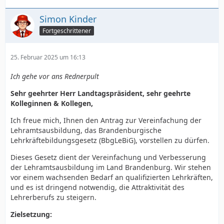
Der Landtag möge bitte beschließen:
Simon Kinder
Fortgeschrittener
- Gesetz zur Vereinfachung der
Lehramtsausbildung Brandenburgische
25. Februar 2025 um 16:13
Lehrkräftebildungsgesetz (BbgLeBiG). -
Ich gehe vor ans Rednerpult
Präambel:
Dieses Gesetz dient der Vereinfachung und
Sehr geehrter Herr Landtagspräsident, sehr geehrte
Verbesserung der Lehramtsausbildung im Land
Kolleginnen & Kollegen,
Brandenburg, um den wachsenden Bedarf an
qualifizierten Lehrkräften zu decken und die
Ich freue mich, Ihnen den Antrag zur Vereinfachung der
Attraktivität des Lehrerberufs zu steigern.
Lehramtsausbildung, das Brandenburgische
Lehrkräftebildungsgesetz (BbgLeBiG), vorstellen zu dürfen.
§ 1 Zielsetzung:
(1) Das Ziel dieses Gesetzes ist die Vereinfachung und
Dieses Gesetz dient der Vereinfachung und Verbesserung
Effizienzsteigerung der Lehramtsausbildung im Land
der Lehramtsausbildung im Land Brandenburg. Wir stehen
Brandenburg.
vor einem wachsenden Bedarf an qualifizierten Lehrkräften,
(2) Die Ausbildung soll praxisnäher gestaltet werden,
und es ist dringend notwendig, die Attraktivität des
um die zukünftigen Lehrkräfte besser auf ihren
Lehrerberufs zu steigern.
Berufsalltag vorzubereiten.
(3) Studenten die ein Abiturschnitt von 1.0-2.5 haben
Zielsetzung:
sollen zugelassen werden.