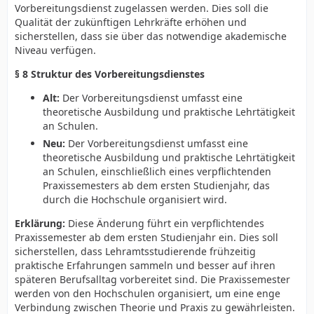
§ 12 Praxisorientierte Ausbildungsanteile
Vorbereitungsdienst zugelassen werden. Dies soll die
Qualität der zukünftigen Lehrkräfte erhöhen und
Alt: (1) Die Ausbildung enthält praxisorientierte Anteile,
sicherstellen, dass sie über das notwendige akademische
die der Vorbereitung auf die beruflichen
Niveau verfügen.
Anforderungen dienen.
§ 8 Struktur des Vorbereitungsdienstes
Neu: (1) Die Ausbildung enthält praxisorientierte
Anteile, die der Vorbereitung auf die beruflichen
Alt:
Der Vorbereitungsdienst umfasst eine
Anforderungen dienen. Die Anzahl der
theoretische Ausbildung und praktische Lehrtätigkeit
praxisorientierten Lehrveranstaltungen wird erhöht, um
an Schulen.
eine intensive und praxisnahe Ausbildung zu
Neu:
Der Vorbereitungsdienst umfasst eine
gewährleisten. Hierzu werden entsprechende
theoretische Ausbildung und praktische Lehrtätigkeit
Förderprogramme eingerichtet.
an Schulen, einschließlich eines verpflichtenden
Praxissemesters ab dem ersten Studienjahr, das
Änderungen im Brandenburgischen
durch die Hochschule organisiert wird.
Haushaltsgesetz (BbgHaushG)
Erklärung:
Diese Änderung führt ein verpflichtendes
Praxissemester ab dem ersten Studienjahr ein. Dies soll
§ 15 Finanzierung von Maßnahmen zur Verbesserung
sicherstellen, dass Lehramtsstudierende frühzeitig
der Lehrkräftebildung
praktische Erfahrungen sammeln und besser auf ihren
Alt: (1) Die im Haushaltsplan vorgesehenen Mittel
späteren Berufsalltag vorbereitet sind. Die Praxissemester
dienen der Finanzierung der Maßnahmen gemäß dem
werden von den Hochschulen organisiert, um eine enge
Brandenburgischen Lehrkräftebildungsgesetz.
Verbindung zwischen Theorie und Praxis zu gewährleisten.