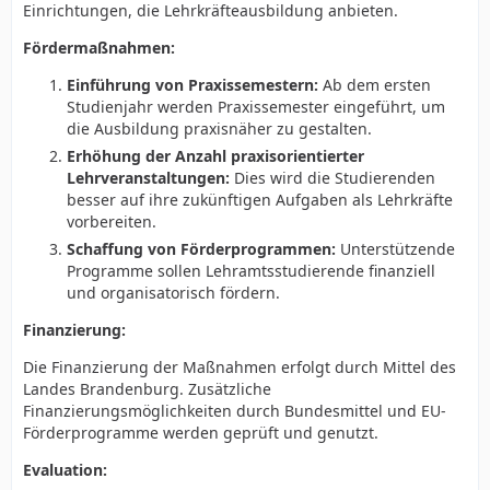
Einrichtungen, die Lehrkräfteausbildung anbieten.
§ 4 Finanzierung:
Fördermaßnahmen:
(1) Die Finanzierung der Maßnahmen erfolgt durch
Mittel des Landes Brandenburg.
Einführung von Praxissemestern:
Ab dem ersten
(2) Zusätzliche Finanzierungsmöglichkeiten durch
Studienjahr werden Praxissemester eingeführt, um
Bundesmittel und EU-Förderprogramme werden
die Ausbildung praxisnäher zu gestalten.
geprüft und genutzt.
Erhöhung der Anzahl praxisorientierter
(3) Entsprechende Änderungen werden in § 15 des
Lehrveranstaltungen:
Dies wird die Studierenden
Brandenburgischen Haushaltsgesetzes vorgenommen.
besser auf ihre zukünftigen Aufgaben als Lehrkräfte
§ 5 Evaluation:
vorbereiten.
(1) Die Wirksamkeit dieses Gesetzes wird regelmäßig
Schaffung von Förderprogrammen:
Unterstützende
überprüft und bewertet.
Programme sollen Lehramtsstudierende finanziell
(2) Eine erste Evaluierung erfolgt drei Jahre nach
und organisatorisch fördern.
Inkrafttreten des Gesetzes.
Finanzierung:
(3) Die Ergebnisse der Evaluierung werden im Landtag
Brandenburg diskutiert und mögliche Anpassungen
Die Finanzierung der Maßnahmen erfolgt durch Mittel des
des Gesetzes beschlossen.
Landes Brandenburg. Zusätzliche
Finanzierungsmöglichkeiten durch Bundesmittel und EU-
Förderprogramme werden geprüft und genutzt.
Änderungen im Brandenburgischen
Evaluation:
Lehrkräftebildungsgesetz (BbgLeBiG)