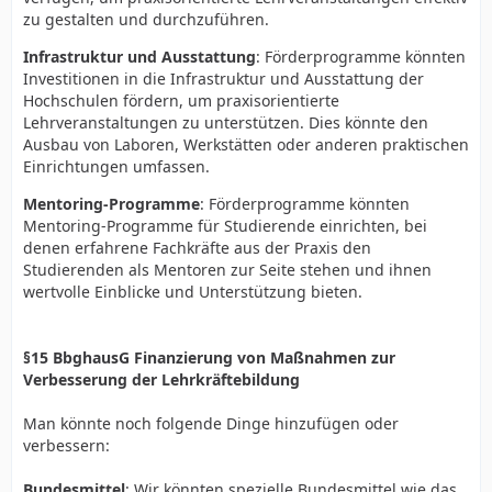
zu gestalten und durchzuführen.
Änderungen. Ich verweise dabei auf ihre initiale
Ausführung:
Infrastruktur und Ausstattung
: Förderprogramme könnten
Investitionen in die Infrastruktur und Ausstattung der
Ich stimme Ihnen im zweiten Satz vollumfänglich zu.
Hochschulen fördern, um praxisorientierte
Und ich gebe zu, dass es äußerst unangenehm ist, dass
Lehrveranstaltungen zu unterstützen. Dies könnte den
der Landesminsiter für Bildung spurlos vermisst wird.
Ausbau von Laboren, Werkstätten oder anderen praktischen
Jedoch; dieses Gesetz dient leider in meinen Augen
Einrichtungen umfassen.
weder der Vereinfachung noch der Verbesserung der
Lehramtsausbildung. Ich kann einen guten Willen in
Mentoring-Programme
: Förderprogramme könnten
diesen Zeilen erkennen, es ist jedoch wie man so schön
Mentoring-Programme für Studierende einrichten, bei
sagt "kein Fleisch am Knochen".
denen erfahrene Fachkräfte aus der Praxis den
Studierenden als Mentoren zur Seite stehen und ihnen
Verehrte Kollegen, im Sinne eines kontruktiven
wertvolle Einblicke und Unterstützung bieten.
Kompromisses könnten wir diesen unausgegorenen
Antrag zum Anlass nehmen, einen Ausschuss
einzusetzen, der fraktionsübergreifend zukunftsfähige
§15 BbghausG Finanzierung von Maßnahmen zur
Konzepte zur Verbesserung der Bildungssituation
Verbesserung der Lehrkräftebildung
entwickelt. Denn die Bildung und Zukunft unserer
Kinder sollte auch kein Spielball sein, der je nach Coleur
Man könnte noch folgende Dinge hinzufügen oder
der Regierung geändert wird, sondern im breiten
verbessern:
Konsens gestaltet werden.
Vielen Dank.
Bundesmittel
: Wir könnten spezielle Bundesmittel wie das