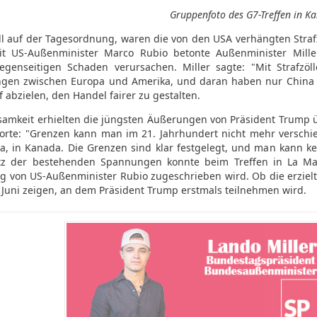
Gruppenfoto des G7-Treffen in K
ell auf der Tagesordnung, waren die von den USA verhängten Straf
 US-Außenminister Marco Rubio betonte Außenminister Miller,
nseitigen Schaden verursachen. Miller sagte: "Mit Strafzöll
ngen zwischen Europa und Amerika, und daran haben nur China u
f abzielen, den Handel fairer zu gestalten.
amkeit erhielten die jüngsten Äußerungen von Präsident Trump ü
orte: "Grenzen kann man im 21. Jahrhundert nicht mehr verschie
, in Kanada. Die Grenzen sind klar festgelegt, und man kann ke
otz der bestehenden Spannungen konnte beim Treffen in La Ma
 von US-Außenminister Rubio zugeschrieben wird. Ob die erzielt
Juni zeigen, an dem Präsident Trump erstmals teilnehmen wird.