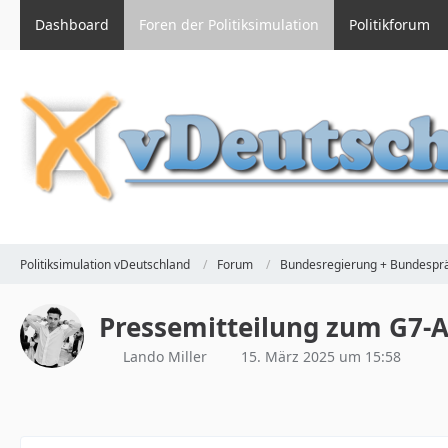
Dashboard
Foren der Politiksimulation
Politikforum
Politiksimulation vDeutschland
Forum
Bundesregierung + Bundesprä
Pressemitteilung zum G7-A
Lando Miller
15. März 2025 um 15:58