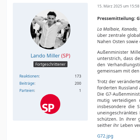
15. März 2025 um 15:58
Pressemitteilung: 
La Malbaie, Kanada,
über zentrale globa
Nahen Osten sowie 
Außenminister Mille
Lando Miller
(SP)
unterstrich, dass 
Fortgeschrittener
den Verhandlungsti
gemeinsam mit den U
Reaktionen
173
Trotz der verändert
Beiträge
200
forderten Russland 
Parteien
1
Die G7-Außenminister
mutig verteidigen
insbesondere die S
uneingeschränktes R
schützen. In ihrer
seither ihr Leben v
G72.jpg