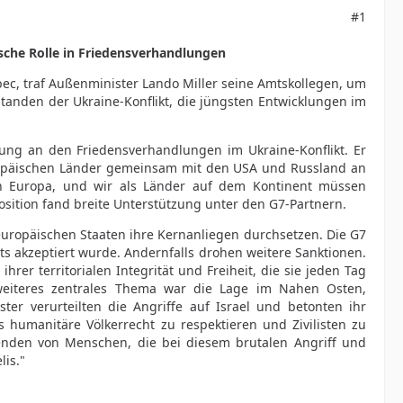
#1
sche Rolle in Friedensverhandlungen
ec, traf Außenminister Lando Miller seine Amtskollegen, um
tanden der Ukraine-Konflikt, die jüngsten Entwicklungen im
gung an den Friedensverhandlungen im Ukraine-Konflikt. Er
europäischen Länder gemeinsam mit den USA und Russland an
t in Europa, und wir als Länder auf dem Kontinent müssen
ition fand breite Unterstützung unter den G7-Partnern.
europäischen Staaten ihre Kernanliegen durchsetzen. Die G7
ts akzeptiert wurde. Andernfalls drohen weitere Sanktionen.
hrer territorialen Integrität und Freiheit, die sie jeden Tag
weiteres zentrales Thema war die Lage im Nahen Osten,
r verurteilten die Angriffe auf Israel und betonten ihr
s humanitäre Völkerrecht zu respektieren und Zivilisten zu
enden von Menschen, die bei diesem brutalen Angriff und
lis."