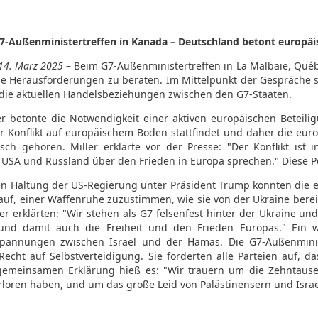
G7-Außenministertreffen in Kanada – Deutschland betont europäi
 14. März 2025
– Beim G7-Außenministertreffen in La Malbaie, Québ
le Herausforderungen zu beraten. Im Mittelpunkt der Gespräche s
die aktuellen Handelsbeziehungen zwischen den G7-Staaten.
r betonte die Notwendigkeit einer aktiven europäischen Beteili
der Konflikt auf europäischem Boden stattfindet und daher die 
sch gehören. Miller erklärte vor der Presse: "Der Konflikt is
SA und Russland über den Frieden in Europa sprechen." Diese Pos
en Haltung der US-Regierung unter Präsident Trump konnten die 
auf, einer Waffenruhe zuzustimmen, wie sie von der Ukraine berei
 erklärten: "Wir stehen als G7 felsenfest hinter der Ukraine und i
 und damit auch die Freiheit und den Frieden Europas." Ein 
pannungen zwischen Israel und der Hamas. Die G7-Außenministe
echt auf Selbstverteidigung. Sie forderten alle Parteien auf, da
 gemeinsamen Erklärung hieß es: "Wir trauern um die Zehntaus
erloren haben, und um das große Leid von Palästinensern und Israe