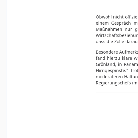
Obwohl nicht offizi
einem Gespräch mit
Maßnahmen nur gege
Wirtschaftsbeziehu
dass die Zölle darau
Besondere Aufmerks
fand hierzu klare W
Grönland, in Panama
Hirngespinste." Tr
moderateren Haltung
Regierungschefs im 