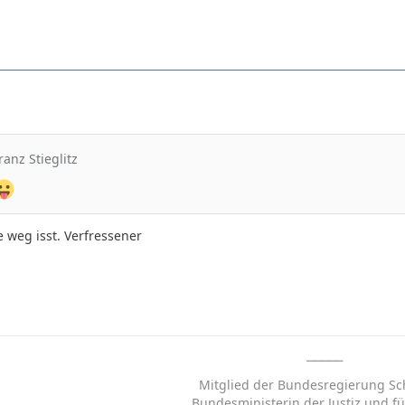
ranz Stieglitz
e weg isst. Verfressener
⎯⎯⎯⎯⎯
Mitglied der Bundesregierung Sc
Bundesministerin der Justiz und fü