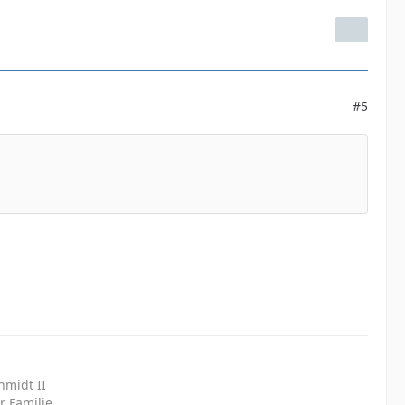
#5
hmidt II
r Familie