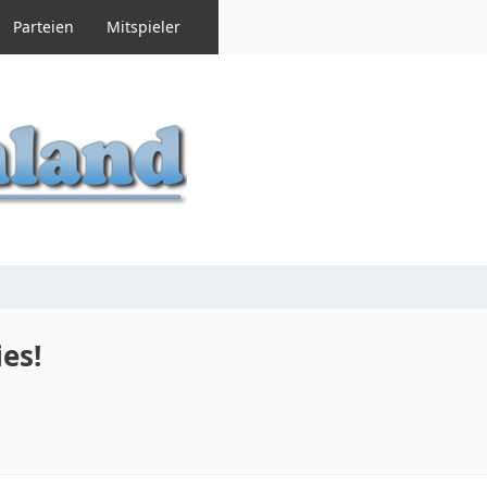
Parteien
Mitspieler
ies!