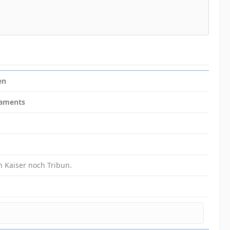
en
daments
in Kaiser noch Tribun.