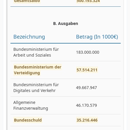
Gesamtsaldo
500.193.324
B. Ausgaben
Bezeichnung
Betrag (In 1000€)
Bundesministerium für
183.000.000
Arbeit und Soziales
Bundesministerium der
57.514.211
Verteidigung
Bundesministerium für
49.667.947
Digitales und Verkehr
Allgemeine
46.170.579
Finanzverwaltung
Bundesschuld
35.216.446