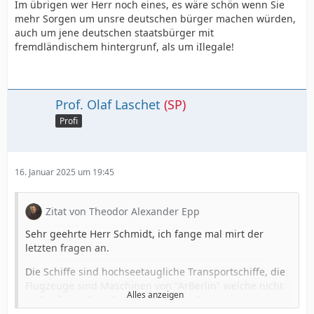
Im übrigen wer Herr noch eines, es wäre schön wenn Sie
mehr Sorgen um unsre deutschen bürger machen würden,
auch um jene deutschen staatsbürger mit
fremdländischem hintergrunf, als um iIlegale!
Prof. Olaf Laschet
(SP)
Profi
16. Januar 2025 um 19:45
Zitat von Theodor Alexander Epp
Sehr geehrte Herr Schmidt, ich fange mal mirt der
letzten fragen an.
Die Schiffe sind hochseetaugliche Transportschiffe, die
Flugzeuge sind Maschinen von "ArBerlin" welche nicht
Alles anzeigen
verkauft wurden, dazu kommen Mschinen der
ehemaligen Fluglinie "Interflug". Alle samt Flugtauglich.