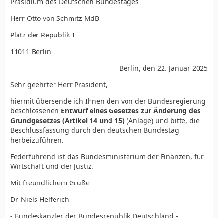
Präsidium des Deutschen Bundestages
fremdländischem hintergrunf, als um iIlegale!
Herr Otto von Schmitz MdB
Platz der Republik 1
11011 Berlin
Berlin, den 22. Januar 2025
Sehr geehrter Herr Präsident,
hiermit übersende ich Ihnen den von der Bundesregierung
beschlossenen
Entwurf eines Gesetzes zur Änderung des
Grundgesetzes (Artikel 14 und 15)
(Anlage) und bitte, die
Beschlussfassung durch den deutschen Bundestag
herbeizuführen.
Federführend ist das Bundesministerium der Finanzen, für
Wirtschaft und der Justiz.
Mit freundlichem Gruße
Dr. Niels Helferich
- Bundeskanzler der Bundesrepublik Deutschland -