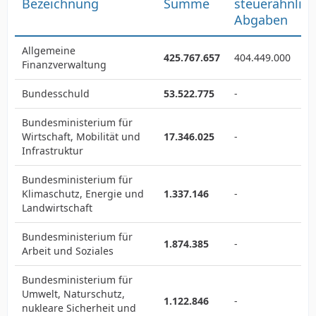
Bezeichnung
Summe
steuerähnlic
Abgaben
Allgemeine
425.767.657
404.449.000
Finanzverwaltung
Bundesschuld
53.522.775
-
Bundesministerium für
Wirtschaft, Mobilität und
17.346.025
-
Infrastruktur
Bundesministerium für
Klimaschutz, Energie und
1.337.146
-
Landwirtschaft
Bundesministerium für
1.874.385
-
Arbeit und Soziales
Bundesministerium für
Umwelt, Naturschutz,
1.122.846
-
nukleare Sicherheit und