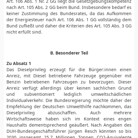
Art. 106 Abs. 1 Nr. 2 GG liegt die Gesetzgebungskompetenz
nach Art. 105 Abs. 2 GG beim Bund. Insbesondere bedarf es
keiner Zustimmung des Bundesrates, da das Aufkommen
der Energiesteuer nach Art. 106 Abs. 1 GG vollständig dem
Bund zufließt und daher die Kriterien des Art. 105 Abs. 3 GG
nicht erfüllt sind.
B. Besonderer Teil
Zu Absatz 1
Das Dieselprivileg erzeugt für die Bürger:innen einen
Anreiz, mit Diesel betriebene Fahrzeuge gegenüber mit
Benzin betriebenen Fahrzeugen zu bevorzugen. Dieser
Anreiz verfügt allerdings über keinen sachlichen Grund
und subventioniert lediglich umweltschädlichen
Individualverkehr. Die Bundesregierung möchte daher der
Empfehlung der Deutschen Umwelthilfe nachkommen, das
Dieselprivileg abzuschaffen. Auch mehrere
Wirtschaftsweise haben sich im Kontext eines engen
Haushalts dementsprechend geäußert. Nach Angaben des
DUH-Bundesgeschäftsführer Jürgen Resch könnten so bis
2030 insgesamt 25,7 Millionen Tonnen CO2-Äquivalente