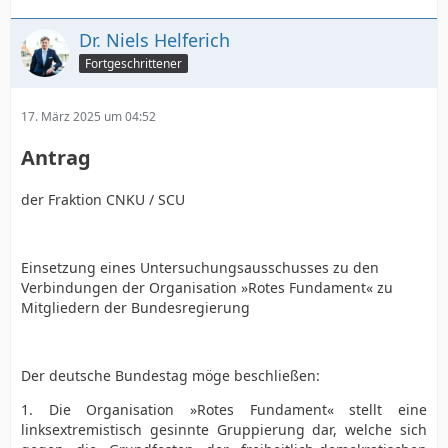
2. Werden Vorschläge zur Ernennung von
Dr. Niels Helferich
Bundesministern zeitnahe erfolgen? Wenn ja, wann?
Fortgeschrittener
Wenn nein, warum nicht?
3. Wie beurteilt der Bundeskanzler den Umstand,
17. März 2025 um 04:52
dass die Bundesregierung zum gegenwärtigen
Zeitpunkt nur aus seiner Person gebildet wird, mit
Antrag
Blick auf die Handlungsfähigkeit ebenjener und die
Repräsentation des deutschen Staates auf
der Fraktion CNKU / SCU
internationaler Bühne?
4. Welche Parteien bzw. Fraktionen sollen die
Bundesregierung stützen, insofern dies bereits
Einsetzung eines Untersuchungsausschusses zu den
vereinbart wurde? Sofern dies vereinbart wurde:
Verbindungen der Organisation »Rotes Fundament« zu
Wann ist mit der Veröffentlichung des
Mitgliedern der Bundesregierung
Koalitionsvertrages zu rechnen? Sofern dies nicht
vereinbart wurde: gedenkt der Bundeskanzler, eine
Minderheitsregierung anzuführen?
Der deutsche Bundestag möge beschließen:
Berlin, den 06. März 2025
1. Die Organisation »Rotes Fundament« stellt eine
linksextremistisch gesinnte Gruppierung dar, welche sich
Dr. Niels Helferich und Fraktion