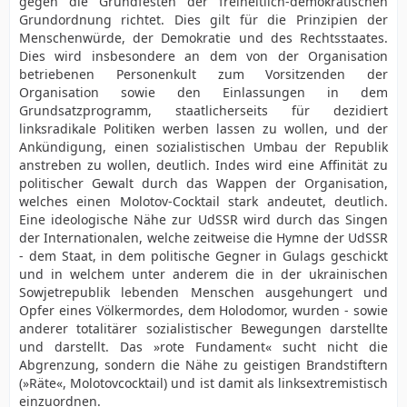
gegen die Grundfesten der freiheitlich-demokratischen
Grundordnung richtet. Dies gilt für die Prinzipien der
Menschenwürde, der Demokratie und des Rechtsstaates.
Dies wird insbesondere an dem von der Organisation
betriebenen Personenkult zum Vorsitzenden der
Organisation sowie den Einlassungen in dem
Grundsatzprogramm, staatlicherseits für dezidiert
linksradikale Politiken werben lassen zu wollen, und der
Ankündigung, einen sozialistischen Umbau der Republik
anstreben zu wollen, deutlich. Indes wird eine Affinität zu
politischer Gewalt durch das Wappen der Organisation,
welches einen Molotov-Cocktail stark andeutet, deutlich.
Eine ideologische Nähe zur UdSSR wird durch das Singen
der Internationalen, welche zeitweise die Hymne der UdSSR
- dem Staat, in dem politische Gegner in Gulags geschickt
und in welchem unter anderem die in der ukrainischen
Sowjetrepublik lebenden Menschen ausgehungert und
Opfer eines Völkermordes, dem Holodomor, wurden - sowie
anderer totalitärer sozialistischer Bewegungen darstellte
und darstellt. Das »rote Fundament« sucht nicht die
Abgrenzung, sondern die Nähe zu geistigen Brandstiftern
(»Räte«, Molotovcocktail) und ist damit als linksextremistisch
einzuordnen.