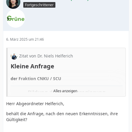
Fortgeschrittener
6. März 2025 um 21:46
Zitat von Dr. Niels Helferich
Kleine Anfrage
der Fraktion CNKU / SCU
Alles anzeigen
Bildung der Bundesregierung
Herr Abgeordneter Helferich,
Wir fragen den Bundeskanzler der Bundesrepublik
Deutschland:
behält die Anfrage, nach den neuen Erkenntnissen, ihre
Gültigkeit?
1. Warum wurde dem Bundespräsidenten, soweit
öffentlich bekannt, noch keine Vorschläge zur
Ernennung von Bundesministern unterbreitet?