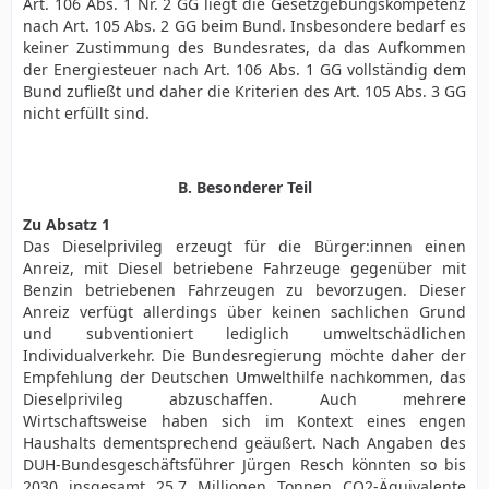
Art. 106 Abs. 1 Nr. 2 GG liegt die Gesetzgebungskompetenz
nach Art. 105 Abs. 2 GG beim Bund. Insbesondere bedarf es
keiner Zustimmung des Bundesrates, da das Aufkommen
der Energiesteuer nach Art. 106 Abs. 1 GG vollständig dem
Bund zufließt und daher die Kriterien des Art. 105 Abs. 3 GG
nicht erfüllt sind.
B. Besonderer Teil
Zu Absatz 1
Das Dieselprivileg erzeugt für die Bürger:innen einen
Anreiz, mit Diesel betriebene Fahrzeuge gegenüber mit
Benzin betriebenen Fahrzeugen zu bevorzugen. Dieser
Anreiz verfügt allerdings über keinen sachlichen Grund
und subventioniert lediglich umweltschädlichen
Individualverkehr. Die Bundesregierung möchte daher der
Empfehlung der Deutschen Umwelthilfe nachkommen, das
Dieselprivileg abzuschaffen. Auch mehrere
Wirtschaftsweise haben sich im Kontext eines engen
Haushalts dementsprechend geäußert. Nach Angaben des
DUH-Bundesgeschäftsführer Jürgen Resch könnten so bis
2030 insgesamt 25,7 Millionen Tonnen CO2-Äquivalente