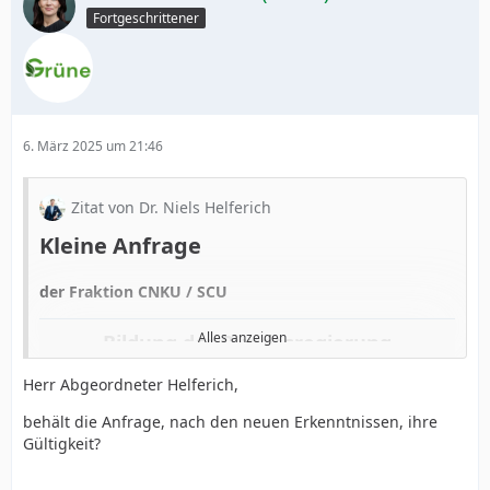
Fortgeschrittener
6. März 2025 um 21:46
Zitat von Dr. Niels Helferich
Kleine Anfrage
der Fraktion CNKU / SCU
Alles anzeigen
Bildung der Bundesregierung
Herr Abgeordneter Helferich,
Wir fragen den Bundeskanzler der Bundesrepublik
Deutschland:
behält die Anfrage, nach den neuen Erkenntnissen, ihre
Gültigkeit?
1. Warum wurde dem Bundespräsidenten, soweit
öffentlich bekannt, noch keine Vorschläge zur
Ernennung von Bundesministern unterbreitet?