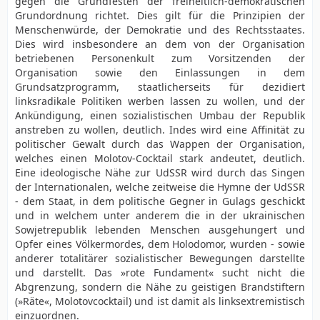
gegen die Grundfesten der freiheitlich-demokratischen
Grundordnung richtet. Dies gilt für die Prinzipien der
Menschenwürde, der Demokratie und des Rechtsstaates.
Dies wird insbesondere an dem von der Organisation
betriebenen Personenkult zum Vorsitzenden der
Organisation sowie den Einlassungen in dem
Grundsatzprogramm, staatlicherseits für dezidiert
linksradikale Politiken werben lassen zu wollen, und der
Ankündigung, einen sozialistischen Umbau der Republik
anstreben zu wollen, deutlich. Indes wird eine Affinität zu
politischer Gewalt durch das Wappen der Organisation,
welches einen Molotov-Cocktail stark andeutet, deutlich.
Eine ideologische Nähe zur UdSSR wird durch das Singen
der Internationalen, welche zeitweise die Hymne der UdSSR
- dem Staat, in dem politische Gegner in Gulags geschickt
und in welchem unter anderem die in der ukrainischen
Sowjetrepublik lebenden Menschen ausgehungert und
Opfer eines Völkermordes, dem Holodomor, wurden - sowie
anderer totalitärer sozialistischer Bewegungen darstellte
und darstellt. Das »rote Fundament« sucht nicht die
Abgrenzung, sondern die Nähe zu geistigen Brandstiftern
(»Räte«, Molotovcocktail) und ist damit als linksextremistisch
einzuordnen.