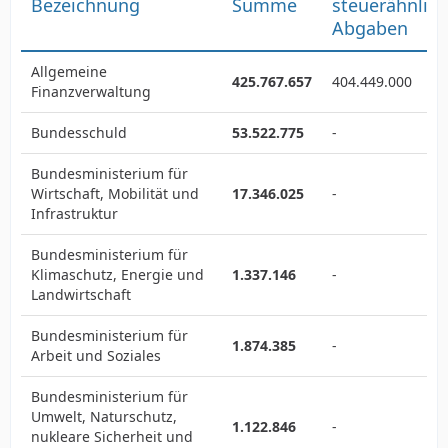
Bezeichnung
Summe
steuerähnlic
Abgaben
Allgemeine
425.767.657
404.449.000
Finanzverwaltung
Bundesschuld
53.522.775
-
Bundesministerium für
Wirtschaft, Mobilität und
17.346.025
-
Infrastruktur
Bundesministerium für
Klimaschutz, Energie und
1.337.146
-
Landwirtschaft
Bundesministerium für
1.874.385
-
Arbeit und Soziales
Bundesministerium für
Umwelt, Naturschutz,
1.122.846
-
nukleare Sicherheit und