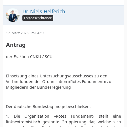
2. Werden Vorschläge zur Ernennung von
Dr. Niels Helferich
Bundesministern zeitnahe erfolgen? Wenn ja, wann?
Fortgeschrittener
Wenn nein, warum nicht?
3. Wie beurteilt der Bundeskanzler den Umstand,
17. März 2025 um 04:52
dass die Bundesregierung zum gegenwärtigen
Zeitpunkt nur aus seiner Person gebildet wird, mit
Antrag
Blick auf die Handlungsfähigkeit ebenjener und die
Repräsentation des deutschen Staates auf
der Fraktion CNKU / SCU
internationaler Bühne?
4. Welche Parteien bzw. Fraktionen sollen die
Bundesregierung stützen, insofern dies bereits
Einsetzung eines Untersuchungsausschusses zu den
vereinbart wurde? Sofern dies vereinbart wurde:
Verbindungen der Organisation »Rotes Fundament« zu
Wann ist mit der Veröffentlichung des
Mitgliedern der Bundesregierung
Koalitionsvertrages zu rechnen? Sofern dies nicht
vereinbart wurde: gedenkt der Bundeskanzler, eine
Minderheitsregierung anzuführen?
Der deutsche Bundestag möge beschließen:
Berlin, den 06. März 2025
1. Die Organisation »Rotes Fundament« stellt eine
linksextremistisch gesinnte Gruppierung dar, welche sich
Dr. Niels Helferich und Fraktion